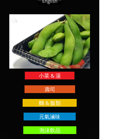
English
小菜 & 湯
壽司
麵 & 飯類
元氣滷味
泡沫飲品