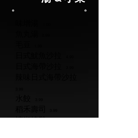
味增湯
1.00
魚丸湯
2.99
毛豆
1.99
日式魷魚沙拉
4
.99
日式海帶沙拉
3.99
辣味日式海帶沙拉
3.99
水餃
3.99
稻禾壽司
3.99
涼半燒雞
3.99
酪梨豆腐
3.99