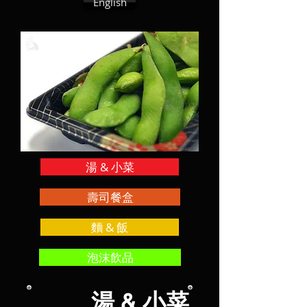
English
湯 & 小菜
壽司餐盒
麵 & 飯
泡沫飲品
小菜
湯 &